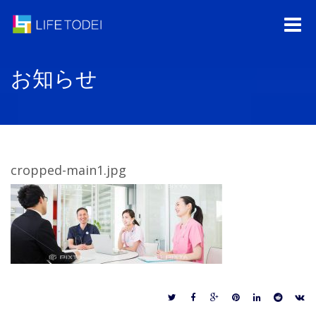
Toggle
naviga
お知らせ
cropped-main1.jpg