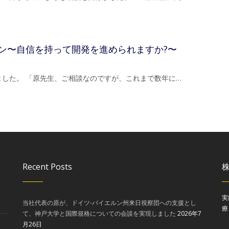
ン〜自信を持って開発を進められますか?〜
した。 「原先生、ご相談なのですが、これまで数年に…
Recent Posts
実
当社代表の原が、ドイツ-バイエルン州来日視察団への支援とし
療
て、神戸大学と国際規格についての会談を実現しました
2026年7
月26日