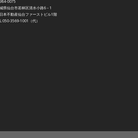
984-0075
城県仙台市若林区清水小路6－1
日本不動産仙台ファーストビル1階
EL:050-3569-1001（代）