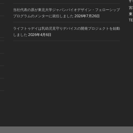
〒
宮
当社代表の原が東北大学ジャパンバイオデザイン・フェローシップ
東
プログラムのメンターに就任しました
2026年7月26日
T
ライフトゥデイは乳幼児見守りデバイスの開発プロジェクトを始動
しました
2026年4月6日